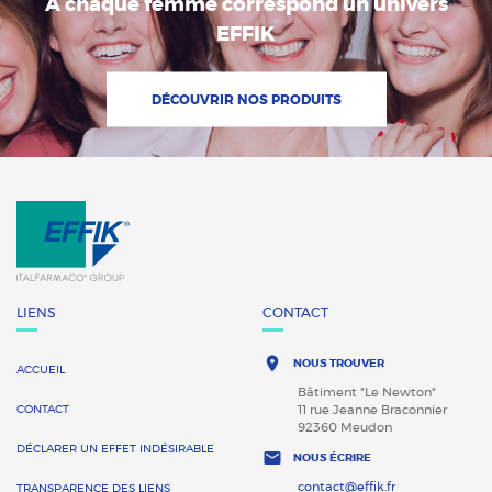
A chaque femme correspond un univers
EFFIK
DÉCOUVRIR NOS PRODUITS
LIENS
CONTACT

NOUS TROUVER
ACCUEIL
Bâtiment "Le Newton"
CONTACT
11 rue Jeanne Braconnier
92360 Meudon
DÉCLARER UN EFFET INDÉSIRABLE

NOUS ÉCRIRE
contact@effik.fr
TRANSPARENCE DES LIENS